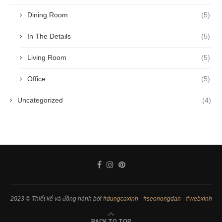
Dining Room
(5)
In The Details
(5)
Living Room
(5)
Office
(5)
Uncategorized
(4)
2023 © Thiết kế và đồng hành bởi
#dungcaxinh
-
#seonongdan
-
#webxinh
BACK TO TOP