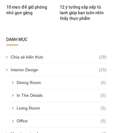
10 mẹo để giữ phòng
12 ý tưởng sắp xếp tủ
nhỏ gọn gàng
lạnh giúp bạn luôn nhìn
thấy thực phẩm
DANH MỤC
Chia sẻ kiến thức
(28)
Interior Design
(20)
Dining Room
(5)
In The Details
(5)
Living Room
(5)
Office
(5)