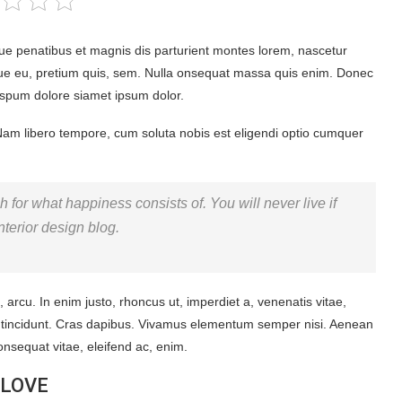
e penatibus et magnis dis parturient montes lorem, nascetur
sque eu, pretium quis, sem. Nulla onsequat massa quis enim. Donec
 ispum dolore siamet ipsum dolor.
 Nam libero tempore, cum soluta nobis est eligendi optio cumquer
 for what happiness consists of. You will never live if
nterior design blog.
t, arcu. In enim justo, rhoncus ut, imperdiet a, venenatis vitae,
er tincidunt. Cras dapibus. Vivamus elementum semper nisi. Aenean
consequat vitae, eleifend ac, enim.
 LOVE