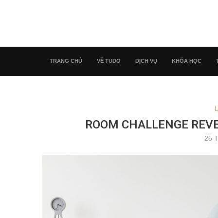
TRANG CHỦ
VỀ TUDO
DỊCH VỤ
KHÓA HỌC
L
ROOM CHALLENGE REVE
25 