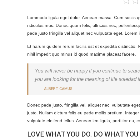
Lommodo ligula eget dolor. Aenean massa. Cum sociis qu
ridiculus mus. Donec quam felis, ultricies nec, pellente
pede justo fringilla vel aliquet nec vulputate eget. Lorem
Et harum quidem rerum facilis est et expedita distinctio.
nihil impedit quo minus id quod maxime placeat facere.
You will never be happy if you continue to search
you are looking for the meaning of life soledad i
ALBERT CAMUS
Donec pede justo, fringilla vel, aliquet nec, vulputate ege
justo. Nullam dictum felis eu pede mollis pretium. Integ
vulputate eleifend tellus. Aenean leo ligula, porttitor eu, 
LOVE WHAT YOU DO. DO WHAT YOU