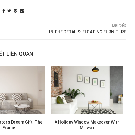
Bài tiếp
IN THE DETAILS: FLOATING FURNITURE
IẾT LIÊN QUAN
tor’s Dream Gift: The
A Holiday Window Makeover With
Frame
Minwax