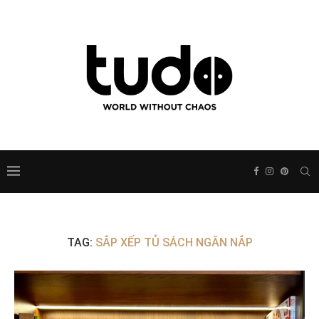
TAG:
SẮP XẾP TỦ SÁCH NGĂN NẮP