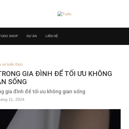
TUDO SHOP
DỰ ÁN
LIÊN HỆ
a sẻ kiến thức
TRONG GIA ĐÌNH ĐỂ TỐI ƯU KHÔNG
AN SỐNG
ng gia đình để tối ưu không gian sống
háng 11, 2024