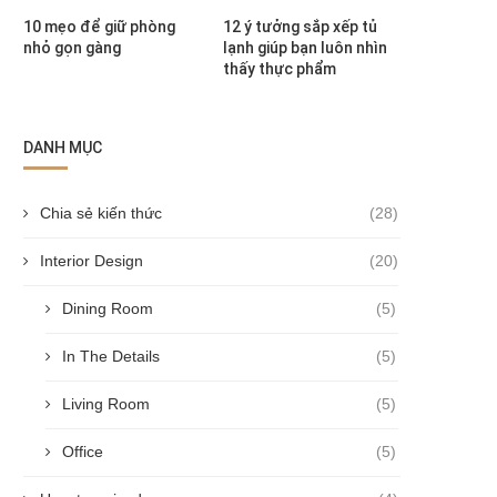
10 mẹo để giữ phòng
12 ý tưởng sắp xếp tủ
nhỏ gọn gàng
lạnh giúp bạn luôn nhìn
thấy thực phẩm
DANH MỤC
Chia sẻ kiến thức
(28)
Interior Design
(20)
Dining Room
(5)
In The Details
(5)
Living Room
(5)
Office
(5)