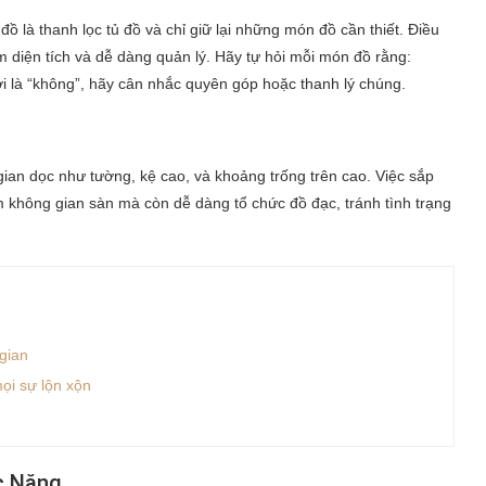
 là thanh lọc tủ đồ và chỉ giữ lại những món đồ cần thiết. Điều
m diện tích và dễ dàng quản lý. Hãy tự hỏi mỗi món đồ rằng:
i là “không”, hãy cân nhắc quyên góp hoặc thanh lý chúng.
 gian dọc như tường, kệ cao, và khoảng trống trên cao. Việc sắp
ệm không gian sàn mà còn dễ dàng tổ chức đồ đạc, tránh tình trạng
gian
ọi sự lộn xộn
c Năng