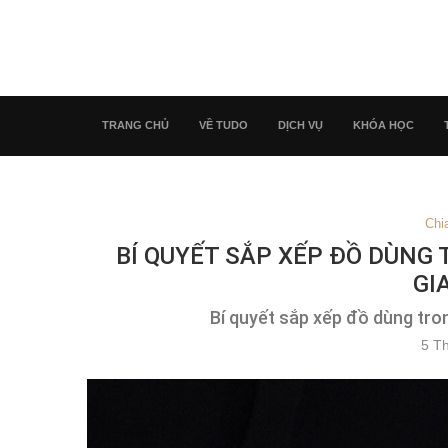
TRANG CHỦ
VỀ TUDO
DỊCH VỤ
KHÓA HỌC
Chi
BÍ QUYẾT SẮP XẾP ĐỒ DÙNG 
GI
Bí quyết sắp xếp đồ dùng tro
5 T