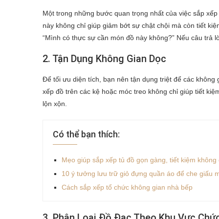
Một trong những bước quan trọng nhất của việc sắp xếp đồ
này không chỉ giúp giảm bớt sự chật chội mà còn tiết kiệ
“Mình có thực sự cần món đồ này không?” Nếu câu trả lờ
2. Tận Dụng Không Gian Dọc
Để tối ưu diện tích, bạn nên tận dụng triệt để các không
xếp đồ trên các kệ hoặc móc treo không chỉ giúp tiết ki
lộn xộn.
Có thể bạn thích:
Mẹo giúp sắp xếp tủ đồ gọn gàng, tiết kiệm không 
10 ý tưởng lưu trữ giỏ đựng quần áo để che giấu m
Cách sắp xếp tổ chức không gian nhà bếp
3. Phân Loại Đồ Đạc Theo Khu Vực Chứ