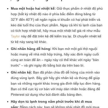
Mua một hoặc hai nhiệt kế:
Giữ thực phẩm ở nhiệt độ phù
hợp (bất kỳ nhiệt độ nào ở phía bắc điểm đóng băng từ
32˚F đến 40˚F) sẽ ngăn ngừa vi khuẩn có hại phát triển và
kéo dài tuổi thọ của thực phẩm. Ngay cả khi tủ lạnh của bạn
có tích hợp nhiệt kế, hãy mua một nhiệt kế giá rẻ như mẫu
Taylor
này để đặt trên kệ để kiểm tra lại. Di chuyển nhiệt kế
từ kệ này sang kệ khác.
Ghi nhãn hàng dễ hỏng:
Khi bạn mở một gói thịt nguội
hoặc mang về nhà một hộp trứng, hãy xác định ngày cuối
cùng an toàn để ăn – ngày này có thể khác với ngày “bán
trước” – và ghi ngày đó bằng bút dạ trên bao bì.
Ghi nhãn kệ:
Bạn đã phân chia đồ dễ hỏng của mình vào
đúng vùng lạnh. Bây giờ hãy ghi nhãn kệ và thùng để giúp
bạn
và
những người khác trong gia đình tiếp tục đơn hàng.
Bạn có thể cực kỳ cơ bản với máy dán nhãn hoặc đáng để
Pinterest sử dụng như bút đánh dấu bảng đen.
Hãy dọn tủ lạnh trong năm phút trước khi đi mua
sắm:
Bằng cách này, bạn sẽ không phải nhét đồ mới mua