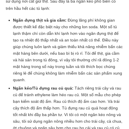
sử dụng nơi cất giữ thịt. Sau đây là ba ngăn kéo phổ biến có
trên hầu hết các tủ lạnh:
Ngăn đựng thịt và gia cầm:
Đừng lãng phí không gian
được thiết kế đặc biệt này cho những lon soda. Một số tủ
lạnh thậm chí còn dẫn khí lạnh hơn vào ngăn đựng thịt để
tạo ra nhiệt độ thấp nhất và an toàn nhất có thể. Điều này
giúp chúng luôn lạnh và giảm thiểu khả năng nhiễm bẩn các
mặt hàng bên dưới, nếu bao bì bị rò rỉ. Tôi để thịt, gia cầm
và hải sản trong tủ đông, vì vậy tôi thường chỉ rã đông 1-2
mặt hàng trong số này trong tuần và tôi thích bọc chúng
riêng lẻ để chúng không làm nhiễm bẩn các sản phẩm xung
quanh.
Ngăn kéo/Tủ đựng rau củ quả:
Tách riêng trái cây và rau
củ để tránh ethylene làm héo rau củ. Một số mẫu cho phép
bạn kiểm soát độ ẩm. Rau củ thích độ ẩm cao hơn. Và trái
cây thích độ ẩm thấp hơn. Tủ đựng rau củ quả hoạt động
tốt nhất khi đầy ba phần tư. Vì tôi có một ngăn kéo nông và
sâu, tôi sử dụng ngăn nông nhiều hơn cho trái cây, cà chua,
ớt chuông và ngăn sâu hơn cho rau họ cải và rau củ có củ