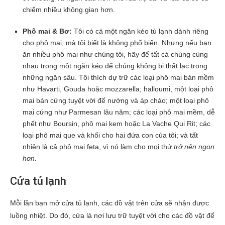
chiếm nhiều không gian hơn.
Phô mai & Bơ:
Tôi có cả một ngăn kéo tủ lạnh dành riêng
cho phô mai, mà tôi biết là không phổ biến. Nhưng nếu bạn
ăn nhiều phô mai như chúng tôi, hãy để tất cả chúng cùng
nhau trong một ngăn kéo để chúng không bị thất lạc trong
những ngăn sâu. Tôi thích dự trữ các loại phô mai bán mềm
như Havarti, Gouda hoặc mozzarella; halloumi, một loại phô
mai bán cứng tuyệt vời để nướng và áp chảo; một loại phô
mai cứng như Parmesan lâu năm; các loại phô mai mềm, dễ
phết như Boursin, phô mai kem hoặc La Vache Qui Rit; các
loại phô mai que và khối cho hai đứa con của tôi; và tất
nhiên là cả phô mai feta, vì nó làm cho mọi thứ
trở nên ngon
hơn.
Cửa tủ lạnh
Mỗi lần bạn mở cửa tủ lạnh, các đồ vật trên cửa sẽ nhận được
luồng nhiệt. Do đó, cửa là nơi lưu trữ tuyệt vời cho các đồ vật để