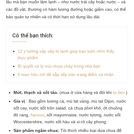
lâu mà bạn muốn làm lạnh – như nước trái cây hoặc nước – và
các đồ vật, thường có hàm lượng đường hoặc giấm cao, có thể
bảo quản tự nhiên và có thời hạn sử dụng lâu dài.
Có thể bạn thích:
12 ý tưởng sắp xếp tủ lạnh giúp bạn luôn nhìn thấy
thực phẩm
Bí quyết xử lý mùi nhựa cháy trong nhà bạn
5 mẹo hữu ích để sắp xếp bàn trang điểm cá nhân
Mứt, thạch và sốt táo.
(mua ở cửa hàng và đôi khi
tự làm
)
Gia vị
: Bao gồm tương cà, mù tạt vàng, mù tạt Dijon, nước
sốt cay, nước sốt trộn salad, cà chua phơi khô, ớt chuông
đỏ rang,
harissa
, sốt mayonnaise, nước tương, nước sốt
Worcestershire, nước sốt hàu và xi-rô cây phong.
Sản phẩm ngâm chua:
Tôi thích nhiều loại dưa chua để