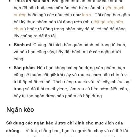
Thức ăn nấu sẵn:
Bao gồm thức ăn thừa từ các bữa ăn
bạn đã nấu hoặc các bữa ăn chế biến sẵn như
yến mạch
nướng
hoặc ngũ cốc nấu chín như
farro
. Tôi cũng bao gồm
bất kỳ thực phẩm nào tôi đang ướp (như
thịt gà ướp sữa
chua
) hoặc rã đông trong phần này để tôi có thể dễ dàng
lấy chúng ra để ăn tối.
Bánh mì
: Chúng tôi thích bảo quản bánh mì trong tủ lạnh,
và nếu bạn cũng vậy, hãy đặt bánh mì ở các ngăn dưới
cùng.
Sản phẩm
: Nếu bạn không có ngăn đựng sản phẩm, bạn
cũng sẽ muốn cất giữ trái cây và rau củ chưa nấu chín ở vị
trí thấp nhất có thể. Tách riêng rau củ với trái cây, nhiều loại
trong số đó thải ra ethylene, làm rau củ héo sớm. Nếu cần,
hãy tự tạo ngăn đựng sản phẩm có hộp đựng.
Ngăn kéo
Sử dụng các ngăn kéo được chỉ định cho mục đích của
chúng
– trừ khi, chẳng hạn, bạn là người ăn chay và có thể tái