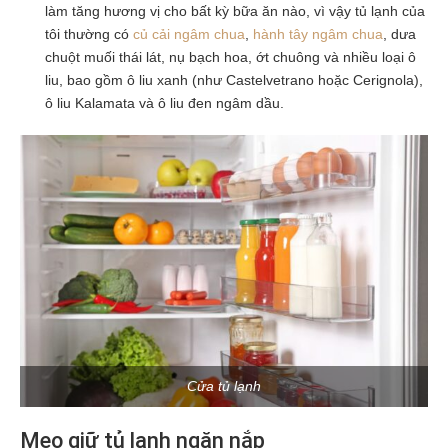
làm tăng hương vị cho bất kỳ bữa ăn nào, vì vậy tủ lạnh của
tôi thường có
củ cải ngâm chua
,
hành tây ngâm chua
, dưa
chuột muối thái lát, nụ bạch hoa, ớt chuông và nhiều loại ô
liu, bao gồm ô liu xanh (như Castelvetrano hoặc Cerignola),
ô liu Kalamata và ô liu đen ngâm dầu.
Cửa tủ lạnh
Mẹo giữ tủ lạnh ngăn nắp