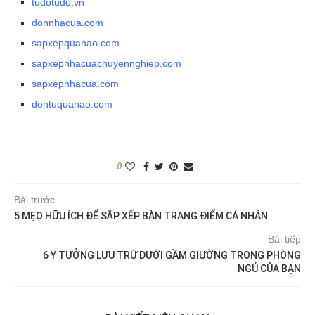
tudotudo.vn
donnhacua.com
sapxepquanao.com
sapxepnhacuachuyennghiep.com
sapxepnhacua.com
dontuquanao.com
0
Bài trước
5 MẸO HỮU ÍCH ĐỂ SẮP XẾP BÀN TRANG ĐIỂM CÁ NHÂN
Bài tiếp
6 Ý TƯỞNG LƯU TRỮ DƯỚI GẦM GIƯỜNG TRONG PHÒNG
NGỦ CỦA BẠN