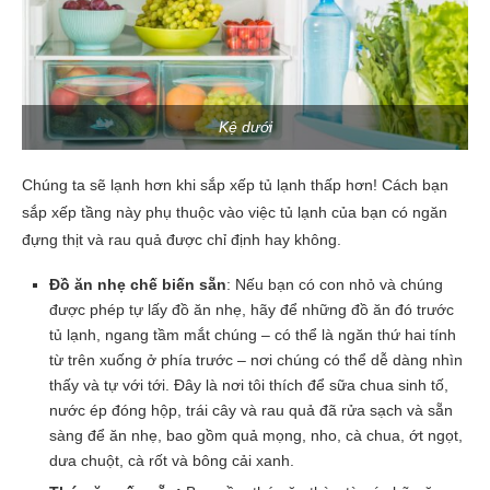
Kệ dưới
Chúng ta sẽ lạnh hơn khi sắp xếp tủ lạnh thấp hơn! Cách bạn
sắp xếp tầng này phụ thuộc vào việc tủ lạnh của bạn có ngăn
đựng thịt và rau quả được chỉ định hay không.
Đồ ăn nhẹ chế biến sẵn
: Nếu bạn có con nhỏ và chúng
được phép tự lấy đồ ăn nhẹ, hãy để những đồ ăn đó trước
tủ lạnh, ngang tầm mắt chúng – có thể là ngăn thứ hai tính
từ trên xuống ở phía trước – nơi chúng có thể dễ dàng nhìn
thấy và tự với tới. Đây là nơi tôi thích để sữa chua sinh tố,
nước ép đóng hộp, trái cây và rau quả đã rửa sạch và sẵn
sàng để ăn nhẹ, bao gồm quả mọng, nho, cà chua, ớt ngọt,
dưa chuột, cà rốt và bông cải xanh.