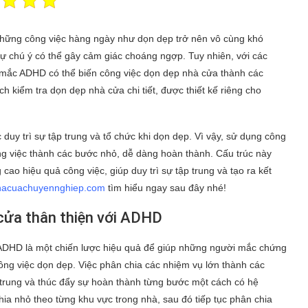
những công việc hàng ngày như dọn dẹp trở nên vô cùng khó
 sự chú ý có thể gây cảm giác choáng ngợp. Tuy nhiên, với các
ời mắc ADHD có thể biến công việc dọn dẹp nhà cửa thành các
h kiểm tra dọn dẹp nhà cửa chi tiết, được thiết kế riêng cho
y trì sự tập trung và tổ chức khi dọn dẹp. Vì vậy, sử dụng công
g việc thành các bước nhỏ, dễ dàng hoàn thành. Cấu trúc này
o hiệu quả công việc, giúp duy trì sự tập trung và tạo ra kết
hacuachuyennghiep.com
tìm hiểu ngay sau đây nhé!
cửa thân thiện với ADHD
 ADHD là một chiến lược hiệu quả để giúp những người mắc chứng
ông việc dọn dẹp. Việc phân chia các nhiệm vụ lớn thành các
p trung và thúc đẩy sự hoàn thành từng bước một cách có hệ
ia nhỏ theo từng khu vực trong nhà, sau đó tiếp tục phân chia