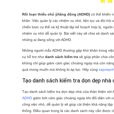
Rối loạn thiếu chú ý/tăng động (ADHD)
có thể khiến 
khăn. Việc quản lý các nhiệm vụ nhỏ, liên tục và đòi hỏi
chiến lược cụ thể và kỹ thuật lập kế hoạch hợp lý, ngư
nhiệm vụ nhỏ dễ quản lý. Bài viết này sẽ chia sẻ danh sác
những ai đang sống với ADHD.
Những người mắc ADHD thường gặp khó khăn trong việc du
cụ hỗ trợ như
danh sách kiểm tra
sẽ giúp phân chia côn
không chỉ giúp giảm cảm giác choáng ngợp mà còn nâng ca
quả mong muốn mà không bị áp lực. Hãy cùng
sapxepn
Tạo danh sách kiểm tra dọn dẹp nhà 
Tạo danh sách kiểm tra dọn dẹp nhà cửa thân thiện với
ADHD
giảm bớt cảm giác choáng ngợp khi đối diện với c
công việc nhỏ, dễ quản lý sẽ giúp cải thiện khả năng tậ
thống. Điều quan trọng là các danh sách này cần được ch