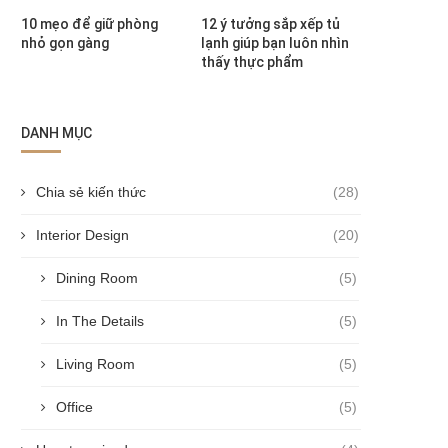
10 mẹo để giữ phòng
12 ý tưởng sắp xếp tủ
nhỏ gọn gàng
lạnh giúp bạn luôn nhìn
thấy thực phẩm
DANH MỤC
Chia sẻ kiến thức
(28)
Interior Design
(20)
Dining Room
(5)
In The Details
(5)
Living Room
(5)
Office
(5)