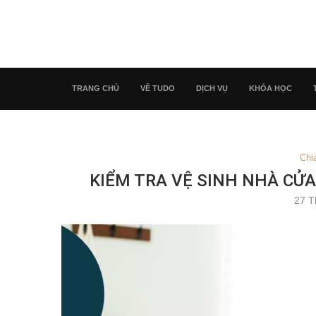
TRANG CHỦ
VỀ TUDO
DỊCH VỤ
KHÓA HỌC
Chi
KIỂM TRA VỆ SINH NHÀ CỬ
27 T