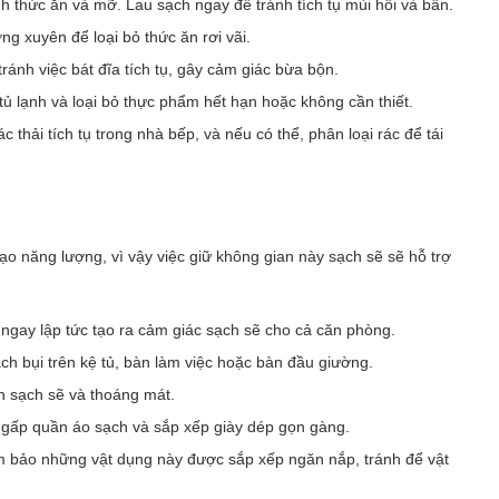
ính thức ăn và mỡ. Lau sạch ngay để tránh tích tụ mùi hôi và bẩn.
g xuyên để loại bỏ thức ăn rơi vãi.
ránh việc bát đĩa tích tụ, gây cảm giác bừa bộn.
 tủ lạnh và loại bỏ thực phẩm hết hạn hoặc không cần thiết.
 thải tích tụ trong nhà bếp, và nếu có thể, phân loại rác để tái
ạo năng lượng, vì vậy việc giữ không gian này sạch sẽ sẽ hỗ trợ
ngay lập tức tạo ra cảm giác sạch sẽ cho cả căn phòng.
h bụi trên kệ tủ, bàn làm việc hoặc bàn đầu giường.
n sạch sẽ và thoáng mát.
, gấp quần áo sạch và sắp xếp giày dép gọn gàng.
m bảo những vật dụng này được sắp xếp ngăn nắp, tránh để vật