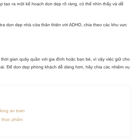
úp tạo ra một kế hoạch dọn dẹp rõ ràng, có thể nhìn thấy và dễ
tra dọn dẹp nhà cửa thân thiện với ADHD, chia theo các khu vực
thời gian quây quần với gia đình hoặc bạn bè, vì vậy việc giữ cho
 mái. Để dọn dẹp phòng khách dễ dàng hơn, hãy chia các nhiệm vụ
dùng an toàn
ấy thực phẩm