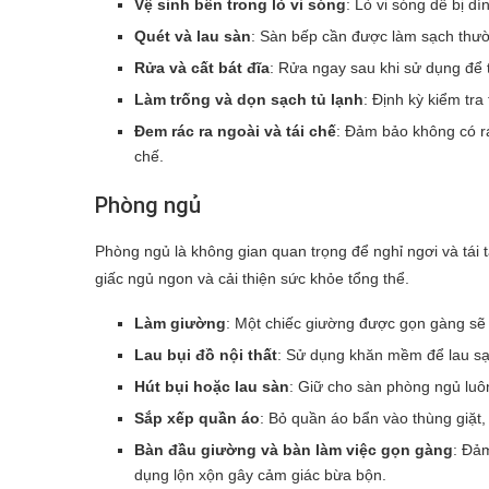
Vệ sinh bên trong lò vi sóng
: Lò vi sóng dễ bị d
Quét và lau sàn
: Sàn bếp cần được làm sạch thườn
Rửa và cất bát đĩa
: Rửa ngay sau khi sử dụng để t
Làm trống và dọn sạch tủ lạnh
: Định kỳ kiểm tra
Đem rác ra ngoài và tái chế
: Đảm bảo không có rác
chế.
Phòng ngủ
Phòng ngủ là không gian quan trọng để nghỉ ngơi và tái t
giấc ngủ ngon và cải thiện sức khỏe tổng thể.
Làm giường
: Một chiếc giường được gọn gàng sẽ 
Lau bụi đồ nội thất
: Sử dụng khăn mềm để lau sạc
Hút bụi hoặc lau sàn
: Giữ cho sàn phòng ngủ luô
Sắp xếp quần áo
: Bỏ quần áo bẩn vào thùng giặt
Bàn đầu giường và bàn làm việc gọn gàng
: Đả
dụng lộn xộn gây cảm giác bừa bộn.